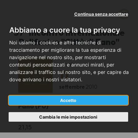
Continua senza accettare
Abbiamo a cuore la tua privacy
37° Incontro Internazionale
Polifonico "Città di Fano"
Noi usiamo i cookies e altre tecniche di
tracciamento per migliorare la tua esperienza di
navigazione nel nostro sito, per mostrarti
sabato
contenuti personalizzati e annunci mirati, per
11
analizzare il traffico sul nostro sito, e per capire da
dove arrivano i nostri visitatori.
settembre
2010
Accetto
Fano (PU)
Cambia le mie impostazioni
Teatro della Fortuna
21,15