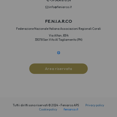
+39 0434 876724
info@feniarco.it
FE.N.I.A.R.CO
Federazione Nazionale Italiana Associazioni Regionali Corali
Via Altan, 83/4
33078 San Vito Al Tagliamento (PN)
Area riservata
Tutti i diritti sono riservati © 2024 – Feniarco APS
Privacy policy
Cookie policy
feniarco.it