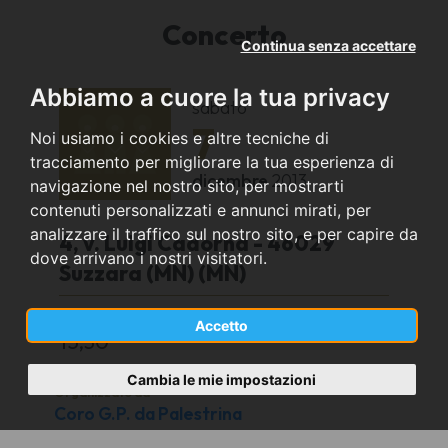
Concerto
Continua senza accettare
Abbiamo a cuore la tua privacy
sabato
7
Noi usiamo i cookies e altre tecniche di
tracciamento per migliorare la tua esperienza di
dicembre
2013
navigazione nel nostro sito, per mostrarti
contenuti personalizzati e annunci mirati, per
analizzare il traffico sul nostro sito, e per capire da
4, v. Luigi Cadorna - 46029
dove arrivano i nostri visitatori.
Suzzara (MN) (MN)
Casa di riposo L. Boni
Accetto
15,30
Cambia le mie impostazioni
Organizzato da
Coro G.P. da Palestrina