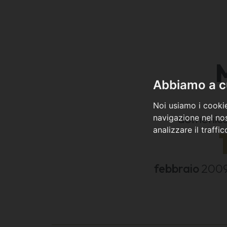
Abbiamo a cu
Noi usiamo i cookie
domenic
navigazione nel nos
analizzare il traffi
febbraio
200