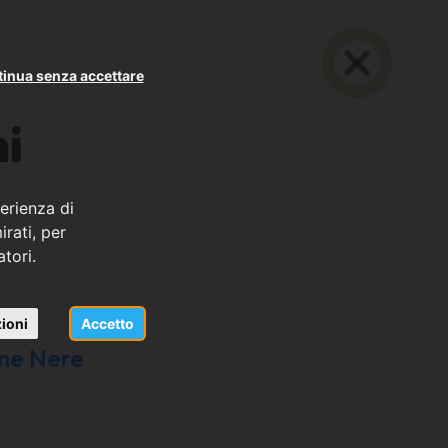
inua senza accettare
i
erienza di
rati, per
atori.
ioni
Accetto
ne Nere