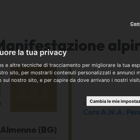
Cont
Manifestazione alpin
ore la tua privacy
s e altre tecniche di tracciamento per migliorare la tua esp
a
tro sito, per mostrarti contenuti personalizzati e annunci mi
co sul nostro sito, e per capire da dove arrivano i nostri visit
1
Cambia le mie impostaz
9
Organizzato da
Coro A.N.A. Pen
Almenno (BG)