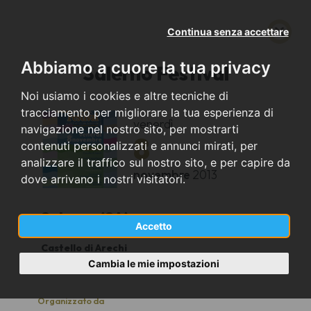
Continua senza accettare
Abbiamo a cuore la tua privacy
Salerno Festival
Noi usiamo i cookies e altre tecniche di
tracciamento per migliorare la tua esperienza di
venerdì
navigazione nel nostro sito, per mostrarti
8
contenuti personalizzati e annunci mirati, per
analizzare il traffico sul nostro sito, e per capire da
novembre
2013
dove arrivano i nostri visitatori.
Salerno (SA)
Accetto
Castello di Arechi
20.00
Cambia le mie impostazioni
Organizzato da