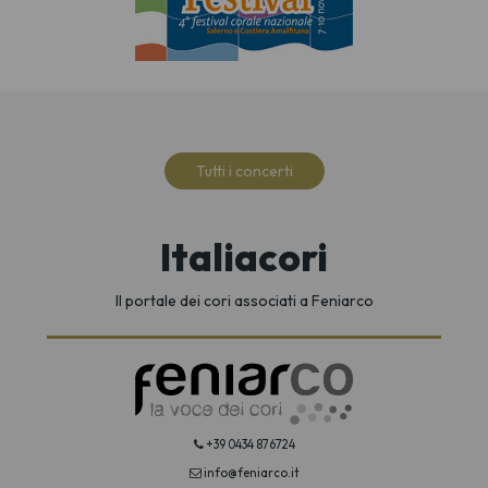
Tutti i concerti
Italiacori
Il portale dei cori associati a Feniarco
+39 0434 876724
info@feniarco.it