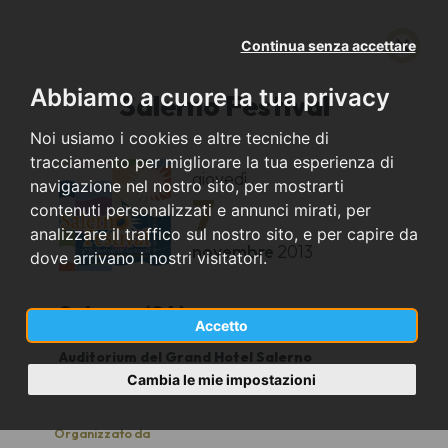
Continua senza accettare
Abbiamo a cuore la tua privacy
Salerno Festival
Noi usiamo i cookies e altre tecniche di
tracciamento per migliorare la tua esperienza di
giovedì
navigazione nel nostro sito, per mostrarti
7
contenuti personalizzati e annunci mirati, per
analizzare il traffico sul nostro sito, e per capire da
novembre
2013
dove arrivano i nostri visitatori.
Salerno (SA)
Accetto
Auditorium del Grand Hotel Salerno
21.00
Cambia le mie impostazioni
Organizzato da