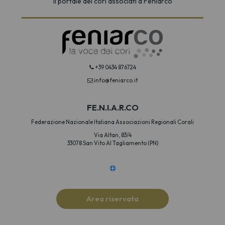
Il portale dei cori associati a Feniarco
+39 0434 876724
info@feniarco.it
FE.N.I.A.R.CO
Federazione Nazionale Italiana Associazioni Regionali Corali
Via Altan, 83/4
33078 San Vito Al Tagliamento (PN)
Area riservata