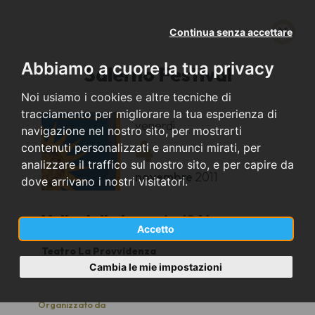
Continua senza accettare
Abbiamo a cuore la tua privacy
Salerno Festival
Noi usiamo i cookies e altre tecniche di
tracciamento per migliorare la tua esperienza di
venerdì
navigazione nel nostro sito, per mostrarti
4
contenuti personalizzati e annunci mirati, per
analizzare il traffico sul nostro sito, e per capire da
novembre
2011
dove arrivano i nostri visitatori.
Vallo della Lucania (SA)
Accetto
Teatro La Provvidenza
19,00
Cambia le mie impostazioni
Organizzato da