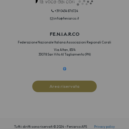
+39 0434 876724
info@feniarco.it
FE.N.I.A.R.CO
Federazione Nazionale Italiana Associazioni Regionali Corali
Via Altan, 83/4
33078 San Vito Al Tagliamento (PN)
Area riservata
Tutti i diritti sono riservati © 2024 – Feniarco APS
Privacy policy