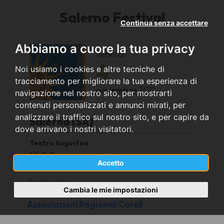
Salerno Festival
Continua senza accettare
Abbiamo a cuore la tua privacy
venerdì
4
Noi usiamo i cookies e altre tecniche di
tracciamento per migliorare la tua esperienza di
novembre
2011
navigazione nel nostro sito, per mostrarti
contenuti personalizzati e annunci mirati, per
analizzare il traffico sul nostro sito, e per capire da
Salerno (SA)
dove arrivano i nostri visitatori.
Teatro Augusteo
19,00
Accetto
Organizzato da
Cambia le mie impostazioni
Federazione Nazionale Italiana
Associazioni Regionali Corali