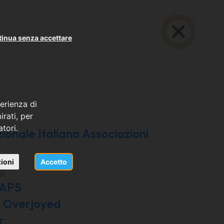
inua senza accettare
erienza di
rati, per
atori.
onale Italiana Associazioni
ioni
Accetto
di
 APS
e Overjoyed
r