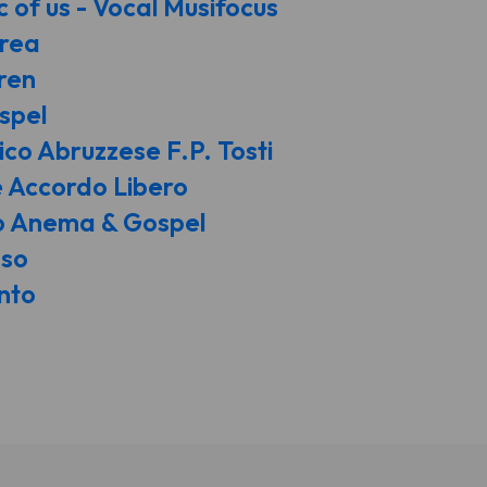
c of us - Vocal Musifocus
rea
ren
spel
ico Abruzzese F.P. Tosti
 Accordo Libero
co Anema & Gospel
sso
nto