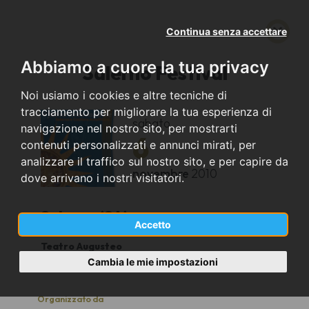
Continua senza accettare
Abbiamo a cuore la tua privacy
Salerno Festival
Noi usiamo i cookies e altre tecniche di
tracciamento per migliorare la tua esperienza di
sabato
navigazione nel nostro sito, per mostrarti
6
contenuti personalizzati e annunci mirati, per
analizzare il traffico sul nostro sito, e per capire da
novembre
2010
dove arrivano i nostri visitatori.
Salerno (SA)
Accetto
Teatro Augusteo
21,00
Cambia le mie impostazioni
Organizzato da