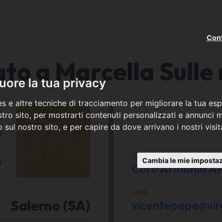
Cont
to a Marcella Sulle 
ore la tua privacy
s e altre tecniche di tracciamento per migliorare la tua esp
o
tro sito, per mostrarti contenuti personalizzati e annunci mi
co sul nostro sito, e per capire da dove arrivano i nostri visit
7
Organizzato da
Cambia le mie impostaz
7
Coro Armonia A
Link
Salerno (SA)
vicentepepe@virgi