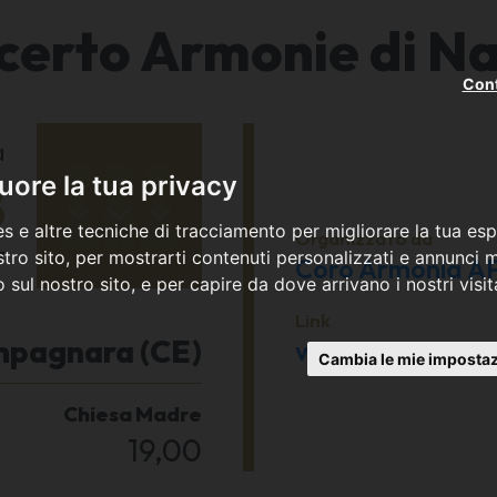
certo Armonie di Na
Cont
a
8
ore la tua privacy
s e altre tecniche di tracciamento per migliorare la tua esp
Organizzato da
7
tro sito, per mostrarti contenuti personalizzati e annunci mi
Coro Armonia A
co sul nostro sito, e per capire da dove arrivano i nostri visit
Link
mpagnara (CE)
vicentepepe@virgi
Cambia le mie impostaz
Chiesa Madre
19,00