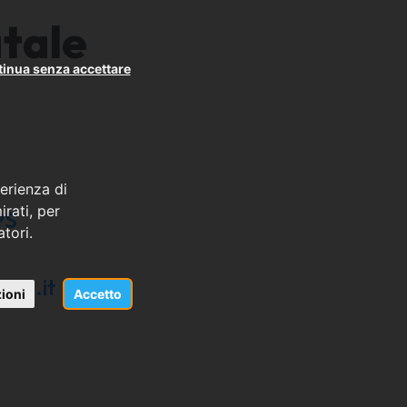
tale
inua senza accettare
erienza di
rati, per
PS
atori.
lio.it
ioni
Accetto