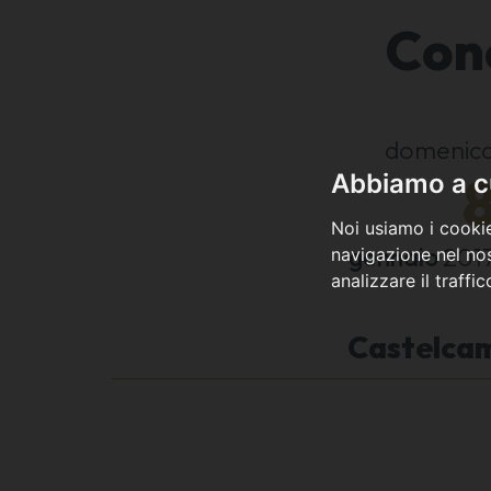
Con
domenic
Abbiamo a cu
Noi usiamo i cookie
gennaio
201
navigazione nel nos
analizzare il traffi
Castelca