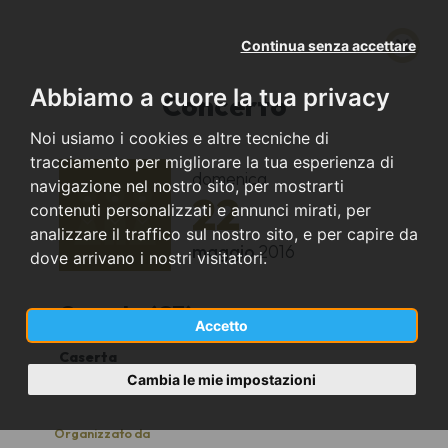
Continua senza accettare
Abbiamo a cuore la tua privacy
Concerto
Noi usiamo i cookies e altre tecniche di
tracciamento per migliorare la tua esperienza di
domenica
navigazione nel nostro sito, per mostrarti
22
contenuti personalizzati e annunci mirati, per
analizzare il traffico sul nostro sito, e per capire da
maggio
2016
dove arrivano i nostri visitatori.
Caserta (CE)
Accetto
Caserta
19,30
Cambia le mie impostazioni
Organizzato da