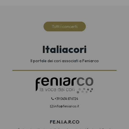
Tutti i concerti
Italiacori
Il portale dei cori associati a Feniarco
+39 0434 876724
info@feniarco.it
FE.N.I.A.R.CO