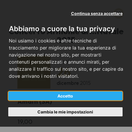
Continua senza accettare
Abbiamo a cuore la tua privacy
Concerto Armonie di ...Natale
2015
Noi usiamo i cookies e altre tecniche di
tracciamento per migliorare la tua esperienza di
navigazione nel nostro sito, per mostrarti
sabato
contenuti personalizzati e annunci mirati, per
26
analizzare il traffico sul nostro sito, e per capire da
dove arrivano i nostri visitatori.
dicembre
2015
Accetto
Amalfi (SA)
Cambia le mie impostazioni
Cattedrale di Amalfi
19,00