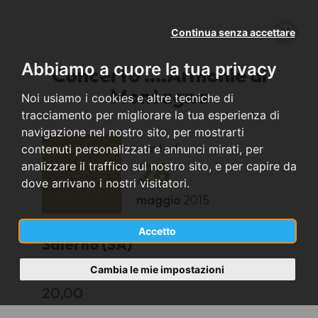
Continua senza accettare
Abbiamo a cuore la tua privacy
Concerto ....Armonie di
Montagna
Noi usiamo i cookies e altre tecniche di
tracciamento per migliorare la tua esperienza di
navigazione nel nostro sito, per mostrarti
martedì
contenuti personalizzati e annunci mirati, per
26
analizzare il traffico sul nostro sito, e per capire da
dove arrivano i nostri visitatori.
maggio
2015
Accetto
Salerno (SA)
Cambia le mie impostazioni
Club Alpino
20,00