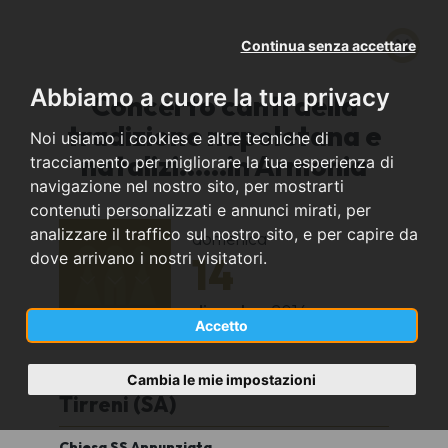
Continua senza accettare
Abbiamo a cuore la tua privacy
Concerto canti della
tradizione napoletana e
Noi usiamo i cookies e altre tecniche di
natalizi......in Armonia
tracciamento per migliorare la tua esperienza di
navigazione nel nostro sito, per mostrarti
contenuti personalizzati e annunci mirati, per
analizzare il traffico sul nostro sito, e per capire da
domenica
14
dove arrivano i nostri visitatori.
dicembre
2014
Accetto
Fraz. Annunziata Cava de
Cambia le mie impostazioni
Tirreni (SA)
Chiesa SS Annunziata