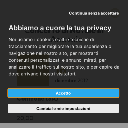
Continua senza accettare
Abbiamo a cuore la tua privacy
Concerto di Natale in
..Armonia
Noi usiamo i cookies e altre tecniche di
tracciamento per migliorare la tua esperienza di
navigazione nel nostro sito, per mostrarti
domenica
contenuti personalizzati e annunci mirati, per
16
analizzare il traffico sul nostro sito, e per capire da
dove arrivano i nostri visitatori.
dicembre
2012
Accetto
Controne (SA)
Cambia le mie impostazioni
Chiesa Madre
20,00