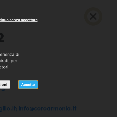
inua senza accettare
2
erienza di
rati, per
atori.
ioni
Accetto
PS
ilio.it; info@coroarmonia.it