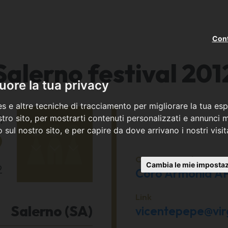
Cont
Salerno festival 201
ore la tua privacy
s e altre tecniche di tracciamento per migliorare la tua esp
ì
tro sito, per mostrarti contenuti personalizzati e annunci mi
co sul nostro sito, e per capire da dove arrivano i nostri visit
9
Organizzato da
Cambia le mie impostaz
2
Coro Armonia A
Link
Salerno (SA)
vicentepepe@virg