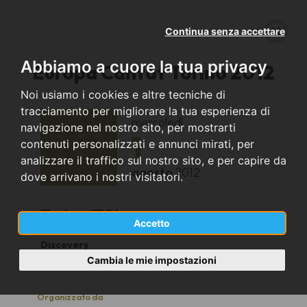
Continua senza accettare
Abbiamo a cuore la tua privacy
Europa Cantat Torino 2012
Noi usiamo i cookies e altre tecniche di
tracciamento per migliorare la tua esperienza di
mercoledì
navigazione nel nostro sito, per mostrarti
1
contenuti personalizzati e annunci mirati, per
analizzare il traffico sul nostro sito, e per capire da
agosto
2012
dove arrivano i nostri visitatori.
Torino (TO)
Accetto
Discovery
9
Cambia le mie impostazioni
Organizzato da