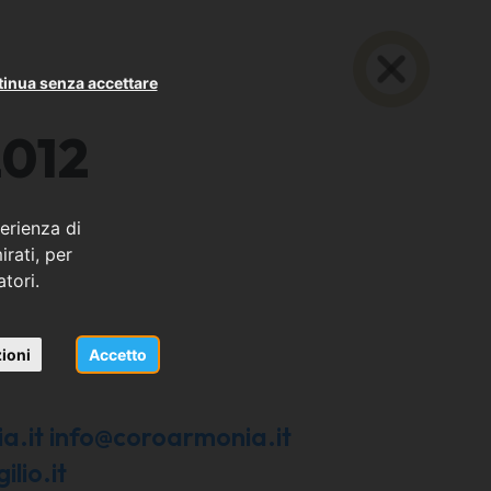
inua senza accettare
2012
erienza di
rati, per
atori.
PS
ioni
Accetto
.it info@coroarmonia.it
lio.it