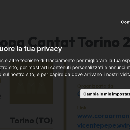
Cont
opa Cantat Torino 
ore la tua privacy
s e altre tecniche di tracciamento per migliorare la tua esp
a
tro sito, per mostrarti contenuti personalizzati e annunci mi
co sul nostro sito, e per capire da dove arrivano i nostri visit
9
Organizzato da
Coro Armonia A
Cambia le mie impostaz
2
Link
www.coroarmonia
Torino (TO)
vicentepepe@virgi