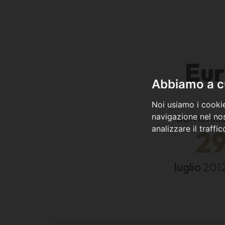
Eur
Abbiamo a cu
Noi usiamo i cookie
domenic
navigazione nel nos
analizzare il traffi
2
luglio
201