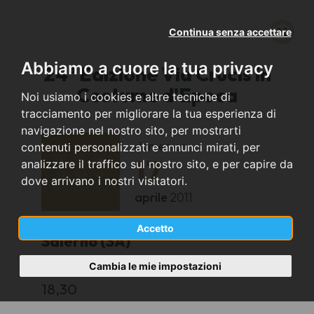
Continua senza accettare
Abbiamo a cuore la tua privacy
24° Edizione Via Crucis in
Costume d'Epoca
Noi usiamo i cookies e altre tecniche di
tracciamento per migliorare la tua esperienza di
navigazione nel nostro sito, per mostrarti
domenica
contenuti personalizzati e annunci mirati, per
17
analizzare il traffico sul nostro sito, e per capire da
dove arrivano i nostri visitatori.
aprile
2011
Accetto
Salerno (SA)
Cambia le mie impostazioni
CENTRO STORICO - SALERNO
18,30