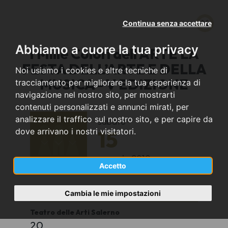
Continua senza accettare
Abbiamo a cuore la tua privacy
I Mille Colori dell'ARTE LA
FESTA DELL’ARTE E DELLA
Noi usiamo i cookies e altre tecniche di
MUSICA - V EDIZIONE
tracciamento per migliorare la tua esperienza di
navigazione nel nostro sito, per mostrarti
contenuti personalizzati e annunci mirati, per
analizzare il traffico sul nostro sito, e per capire da
sabato
15
dove arrivano i nostri visitatori.
maggio
2010
Accetto
Salerno (SA)
Cambia le mie impostazioni
Teatro delle Arti Salerno
20