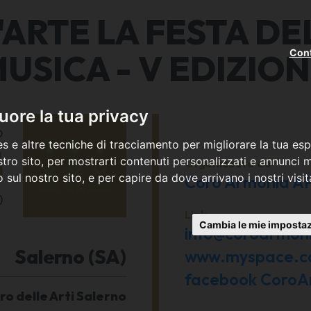
ell'ARTE LA FESTA 
Cont
USICA - V EDIZIO
ore la tua privacy
o
s e altre tecniche di tracciamento per migliorare la tua esp
5
tro sito, per mostrarti contenuti personalizzati e annunci mi
Organizzato da
co sul nostro sito, e per capire da dove arrivano i nostri visit
Coro Armonia A
0
Link
Cambia le mie impostaz
info@coroarmoni
Salerno (SA)
www.myspace.co
facebook CoroA
ro delle Arti Salerno