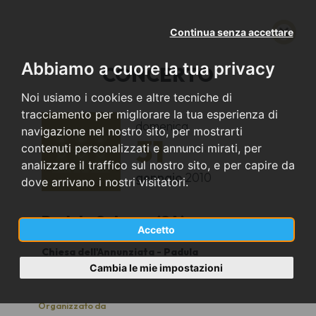
Continua senza accettare
Abbiamo a cuore la tua privacy
CONCERTO
Noi usiamo i cookies e altre tecniche di
tracciamento per migliorare la tua esperienza di
domenica
navigazione nel nostro sito, per mostrarti
31
contenuti personalizzati e annunci mirati, per
analizzare il traffico sul nostro sito, e per capire da
gennaio
2010
dove arrivano i nostri visitatori.
Padula Salerno (SA)
Accetto
Chiesa dell'Annunziata - Padula
19
Cambia le mie impostazioni
Organizzato da