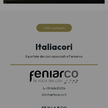
Tutti i concerti
Italiacori
Il portale dei cori associati a Feniarco
+39 0434 876724
info@feniarco.it
FE.N.I.A.R.CO