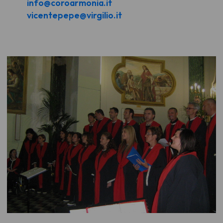
info@coroarmonia.it
vicentepepe@virgilio.it