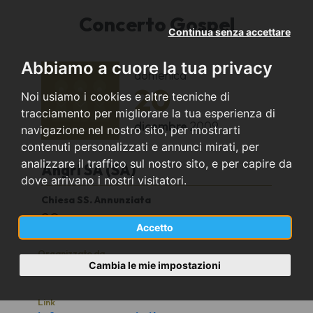
Concerto Gospel
Continua senza accettare
Abbiamo a cuore la tua privacy
domenica
20
Noi usiamo i cookies e altre tecniche di
tracciamento per migliorare la tua esperienza di
dicembre
2009
navigazione nel nostro sito, per mostrarti
contenuti personalizzati e annunci mirati, per
analizzare il traffico sul nostro sito, e per capire da
Angri SA (SA)
dove arrivano i nostri visitatori.
Chiesa SS. Annunziata
20
Accetto
Organizzato da
Cambia le mie impostazioni
Coro Armonia APS
Link