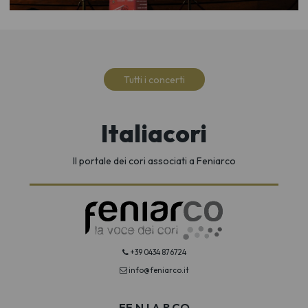
Tutti i concerti
Italiacori
Il portale dei cori associati a Feniarco
+39 0434 876724
info@feniarco.it
FE.N.I.A.R.CO