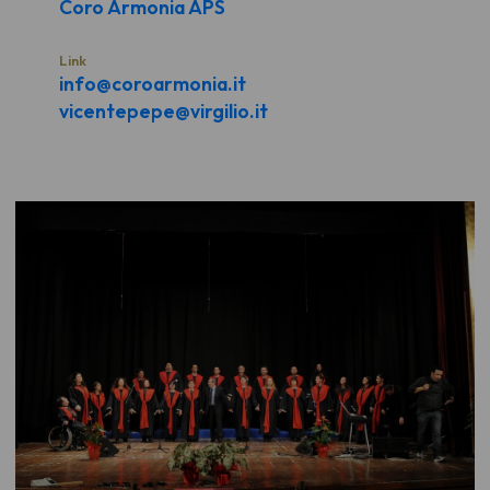
Coro Armonia APS
Link
info@coroarmonia.it
vicentepepe@virgilio.it