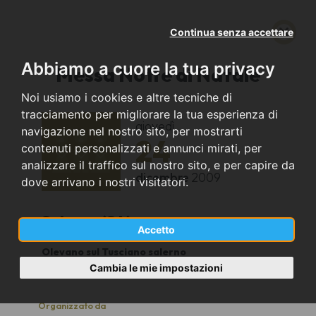
Continua senza accettare
Abbiamo a cuore la tua privacy
Messa Notte di Natale
Noi usiamo i cookies e altre tecniche di
tracciamento per migliorare la tua esperienza di
giovedì
navigazione nel nostro sito, per mostrarti
24
contenuti personalizzati e annunci mirati, per
analizzare il traffico sul nostro sito, e per capire da
dicembre
2009
dove arrivano i nostri visitatori.
Salerno (SA)
Accetto
Olevano sul Tusciano salerno
23
Cambia le mie impostazioni
Organizzato da