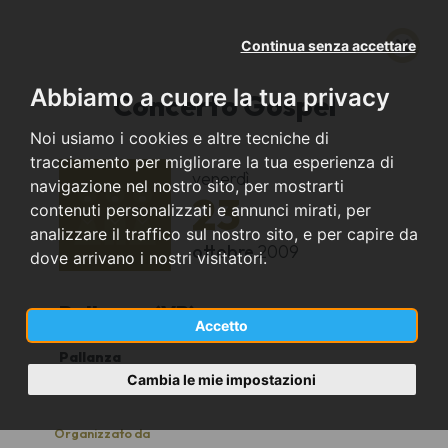
Continua senza accettare
Abbiamo a cuore la tua privacy
Concerto Gospel
Noi usiamo i cookies e altre tecniche di
tracciamento per migliorare la tua esperienza di
venerdì
navigazione nel nostro sito, per mostrarti
23
contenuti personalizzati e annunci mirati, per
analizzare il traffico sul nostro sito, e per capire da
ottobre
2009
dove arrivano i nostri visitatori.
Pallanza (VB)
Accetto
Pallanza
21,00
Cambia le mie impostazioni
Organizzato da