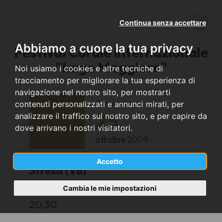
Continua senza accettare
Abbiamo a cuore la tua privacy
Festival Corale internazionale
"Lago Maggiore"
Noi usiamo i cookies e altre tecniche di
tracciamento per migliorare la tua esperienza di
navigazione nel nostro sito, per mostrarti
domenica
contenuti personalizzati e annunci mirati, per
25
analizzare il traffico sul nostro sito, e per capire da
dove arrivano i nostri visitatori.
ottobre
2009
Accetto
Stresa (VB)
Cambia le mie impostazioni
Stresa
20,30