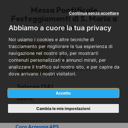
Messa Pontificale
Continua senza accettare
Festeggiamenti di S. Maria a
mare
Abbiamo a cuore la tua privacy
Noi usiamo i cookies e altre tecniche di
tracciamento per migliorare la tua esperienza di
domenica
navigazione nel nostro sito, per mostrarti
13
contenuti personalizzati e annunci mirati, per
analizzare il traffico sul nostro sito, e per capire da
settembre
2009
dove arrivano i nostri visitatori.
Salerno (SA)
Accetto
Salerno
19
Cambia le mie impostazioni
Organizzato da
Coro Armonia APS