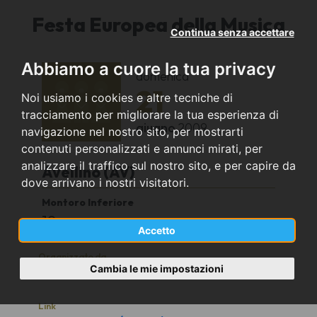
Festa Europea della Musica
Continua senza accettare
Abbiamo a cuore la tua privacy
domenica
21
Noi usiamo i cookies e altre tecniche di
tracciamento per migliorare la tua esperienza di
giugno
2009
navigazione nel nostro sito, per mostrarti
contenuti personalizzati e annunci mirati, per
analizzare il traffico sul nostro sito, e per capire da
Avellino (AV)
dove arrivano i nostri visitatori.
Montoro Inferiore
19
Accetto
Organizzato da
Cambia le mie impostazioni
Coro Armonia APS
Link