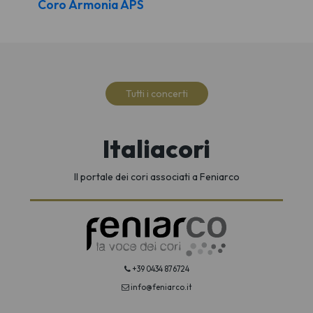
Coro Armonia APS
Tutti i concerti
Italiacori
Il portale dei cori associati a Feniarco
+39 0434 876724
info@feniarco.it