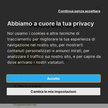
Continua senza accettare
Abbiamo a cuore la tua privacy
Messa dei Poeti
Noi usiamo i cookies e altre tecniche di
tracciamento per migliorare la tua esperienza di
giovedì
navigazione nel nostro sito, per mostrarti
30
contenuti personalizzati e annunci mirati, per
analizzare il traffico sul nostro sito, e per capire da
aprile
2009
dove arrivano i nostri visitatori.
Salerno (SA)
Accetto
S. Maria a mare
19
Cambia le mie impostazioni
Organizzato da