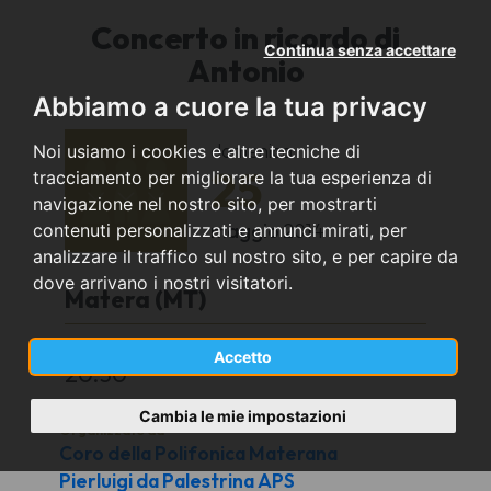
Concerto in ricordo di
Continua senza accettare
Antonio
Abbiamo a cuore la tua privacy
domenica
Noi usiamo i cookies e altre tecniche di
25
tracciamento per migliorare la tua esperienza di
navigazione nel nostro sito, per mostrarti
maggio
2014
contenuti personalizzati e annunci mirati, per
analizzare il traffico sul nostro sito, e per capire da
dove arrivano i nostri visitatori.
Matera (MT)
Chiesa Cristo Flagellato
Accetto
20.30
Cambia le mie impostazioni
Organizzato da
Coro della Polifonica Materana
Pierluigi da Palestrina APS