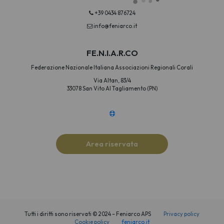
+39 0434 876724
info@feniarco.it
FE.N.I.A.R.CO
Federazione Nazionale Italiana Associazioni Regionali Corali
Via Altan, 83/4
33078 San Vito Al Tagliamento (PN)
Area riservata
Tutti i diritti sono riservati © 2024 – Feniarco APS
Privacy policy
Cookie policy
feniarco.it