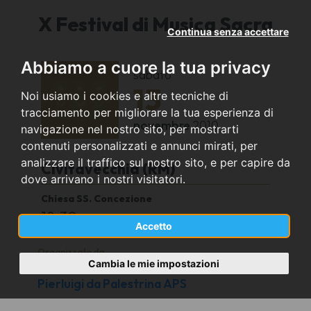
X Festival di Musica Sacra
Continua senza accettare
Abbiamo a cuore la tua privacy
sabato
13
Noi usiamo i cookies e altre tecniche di
tracciamento per migliorare la tua esperienza di
novembre
2010
navigazione nel nostro sito, per mostrarti
contenuti personalizzati e annunci mirati, per
analizzare il traffico sul nostro sito, e per capire da
Civitavecchia (RM)
dove arrivano i nostri visitatori.
Chiesa SS. Concezione
18.30
Accetto
Organizzato da
Cambia le mie impostazioni
Coro della Polifonica Materana
Pierluigi da Palestrina APS