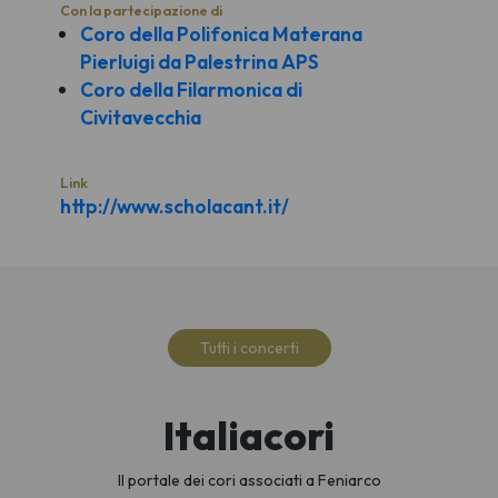
Con la partecipazione di
Coro della Polifonica Materana
Pierluigi da Palestrina APS
Coro della Filarmonica di
Civitavecchia
Link
http://www.scholacant.it/
Tutti i concerti
Italiacori
Il portale dei cori associati a Feniarco