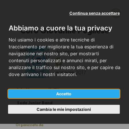
Continua senza accettare
Abbiamo a cuore la tua privacy
Coro Giovanile Pugliese
Noi usiamo i cookies e altre tecniche di
tracciamento per migliorare la tua esperienza di
domenica
navigazione nel nostro sito, per mostrarti
8
contenuti personalizzati e annunci mirati, per
analizzare il traffico sul nostro sito, e per capire da
gennaio
2017
dove arrivano i nostri visitatori.
Melissano (LE)
Accetto
Sede Junior Band
10,00
Cambia le mie impostazioni
Organizzato da