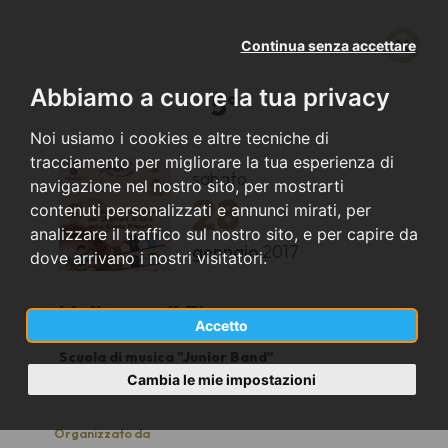
Continua senza accettare
Abbiamo a cuore la tua privacy
5°
Noi usiamo i cookies e altre tecniche di
tracciamento per migliorare la tua esperienza di
sabato
navigazione nel nostro sito, per mostrarti
28
contenuti personalizzati e annunci mirati, per
analizzare il traffico sul nostro sito, e per capire da
gennaio
2017
dove arrivano i nostri visitatori.
Melissano (LE)
Accetto
Scuola di musica "Junior Band"
9,25
Cambia le mie impostazioni
Organizzato da