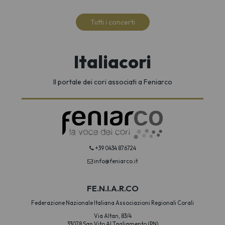
Tutti i concerti
Italiacori
Il portale dei cori associati a Feniarco
+39 0434 876724
info@feniarco.it
FE.N.I.A.R.CO
Federazione Nazionale Italiana Associazioni Regionali Corali
Via Altan, 83/4
33078 San Vito Al Tagliamento (PN)