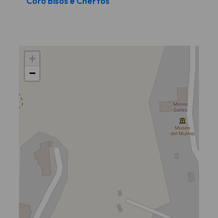
Coro Bisos e Chertos
+
−