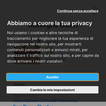
Continua senza accettare
Abbiamo a cuore la tua privacy
Rassegna Ozieri
Noi usiamo i cookies e altre tecniche di
tracciamento per migliorare la tua esperienza di
sabato
navigazione nel nostro sito, per mostrarti
11
contenuti personalizzati e annunci mirati, per
analizzare il traffico sul nostro sito, e per capire da
luglio
2026
dove arrivano i nostri visitatori.
Ozieri (SS)
Accetto
Ozieri
Cambia le mie impostazioni
Organizzato da
Associazione Culturale Polifonica