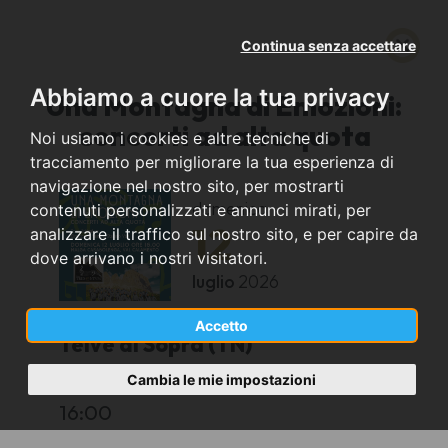
Continua senza accettare
Abbiamo a cuore la tua privacy
Una Montagna di Emozioni:
concerti ad alta quota
Noi usiamo i cookies e altre tecniche di
tracciamento per migliorare la tua esperienza di
navigazione nel nostro sito, per mostrarti
domenica
contenuti personalizzati e annunci mirati, per
12
analizzare il traffico sul nostro sito, e per capire da
dove arrivano i nostri visitatori.
luglio
2026
Accetto
Telve di Sopra (TN)
Cambia le mie impostazioni
Malga Casabolenga
16:00