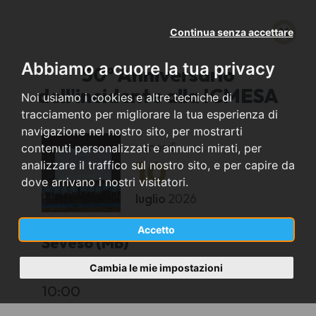
Continua senza accettare
Abbiamo a cuore la tua privacy
50° Anniversario
dell'incidente alla ICMESA
Noi usiamo i cookies e altre tecniche di
tracciamento per migliorare la tua esperienza di
navigazione nel nostro sito, per mostrarti
venerdì
contenuti personalizzati e annunci mirati, per
10
analizzare il traffico sul nostro sito, e per capire da
dove arrivano i nostri visitatori.
luglio
2026
Accetto
Seveso (MB)
Cambia le mie impostazioni
Bosco delle Querce
10:00