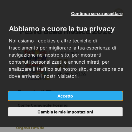
Continua senza accettare
Abbiamo a cuore la tua privacy
Festa della musica 2026
Noi usiamo i cookies e altre tecniche di
tracciamento per migliorare la tua esperienza di
domenica
navigazione nel nostro sito, per mostrarti
21
contenuti personalizzati e annunci mirati, per
analizzare il traffico sul nostro sito, e per capire da
giugno
2026
dove arrivano i nostri visitatori.
Formia (LT)
Accetto
Corte Comunale Formia
21:00
Cambia le mie impostazioni
Organizzato da