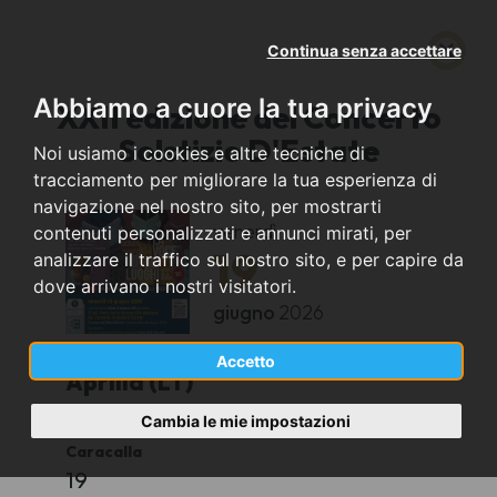
Continua senza accettare
Abbiamo a cuore la tua privacy
XXII edizione del Concerto
Solstizio D'Estate
Noi usiamo i cookies e altre tecniche di
tracciamento per migliorare la tua esperienza di
navigazione nel nostro sito, per mostrarti
venerdì
contenuti personalizzati e annunci mirati, per
19
analizzare il traffico sul nostro sito, e per capire da
dove arrivano i nostri visitatori.
giugno
2026
Accetto
Aprilia (LT)
Cambia le mie impostazioni
SIMON HOTEL APRILIA via Aldo Moro/via
Caracalla
19