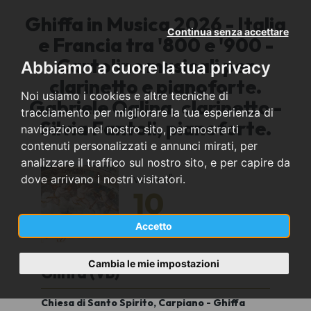
Ghiffa in Musica 2026 - Italia
Continua senza accettare
e Francia tra '800 e '900 -
Cartoline musicali per
Abbiamo a cuore la tua privacy
clarinetto e pianoforte.
Noi usiamo i cookies e altre tecniche di
Gabriele Oglina, clarinetto -
tracciamento per migliorare la tua esperienza di
Silvia Fantoli, pianoforte.
navigazione nel nostro sito, per mostrarti
contenuti personalizzati e annunci mirati, per
analizzare il traffico sul nostro sito, e per capire da
venerdì
dove arrivano i nostri visitatori.
10
Accetto
luglio
2026
Cambia le mie impostazioni
Ghiffa (VB)
Chiesa di Santo Spirito, Carpiano - Ghiffa