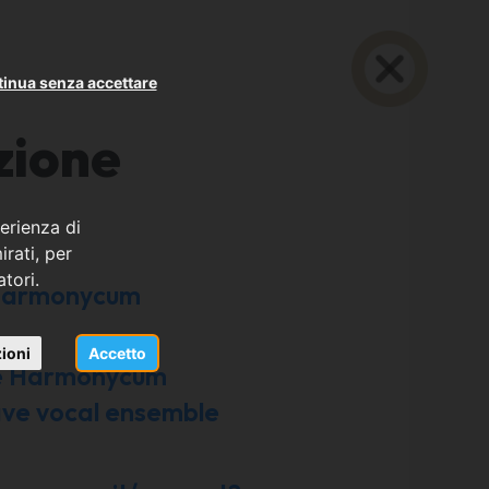
inua senza accettare
zione
erienza di
rati, per
atori.
Harmonycum
di
ioni
Accetto
e Harmonycum
iave vocal ensemble