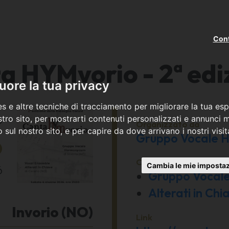
Cont
a HYMvorio - 2ª edi
ore la tua privacy
s e altre tecniche di tracciamento per migliorare la tua esp
o
tro sito, per mostrarti contenuti personalizzati e annunci mi
Organizzato da
co sul nostro sito, e per capire da dove arrivano i nostri visit
6
Gruppo Vocale 
Con la partecipazione 
Cambia le mie impostaz
6
Gruppo Vocal
Alterati in Ch
Invorio (NO)
Link