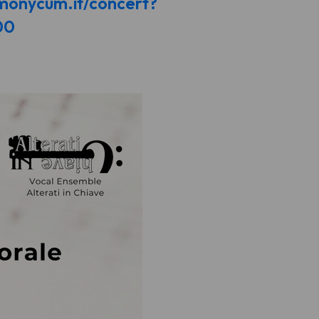
monycum.it/concert?
00