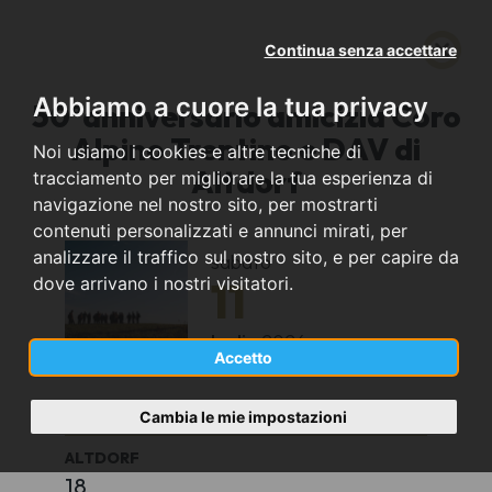
Continua senza accettare
Abbiamo a cuore la tua privacy
50°anniversario amicizia Coro
Alpino Trentino e DAV di
Noi usiamo i cookies e altre tecniche di
Altdorf
tracciamento per migliorare la tua esperienza di
navigazione nel nostro sito, per mostrarti
contenuti personalizzati e annunci mirati, per
analizzare il traffico sul nostro sito, e per capire da
sabato
11
dove arrivano i nostri visitatori.
luglio
2026
Accetto
Norimberga (DE)
Cambia le mie impostazioni
ALTDORF
18