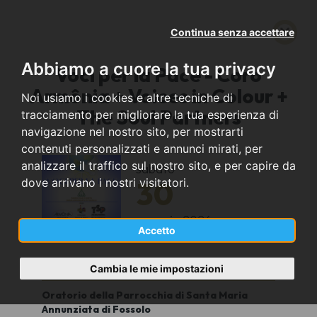
Continua senza accettare
Abbiamo a cuore la tua privacy
Voci per la Pace - Coro
Armônia + Voices in Colour +
Noi usiamo i cookies e altre tecniche di
The Soul Partners
tracciamento per migliorare la tua esperienza di
navigazione nel nostro sito, per mostrarti
contenuti personalizzati e annunci mirati, per
analizzare il traffico sul nostro sito, e per capire da
sabato
30
dove arrivano i nostri visitatori.
maggio
2026
Accetto
Bologna (BO)
Cambia le mie impostazioni
Oratorio della Parrocchia di Santa Maria
Annunziata di Fossolo