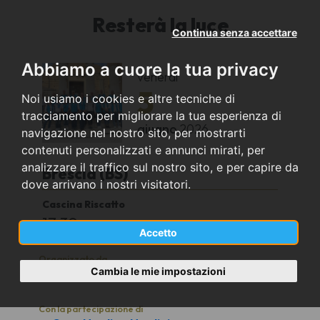
Resterà la luce
Continua senza accettare
Abbiamo a cuore la tua privacy
venerdì
5
Noi usiamo i cookies e altre tecniche di
tracciamento per migliorare la tua esperienza di
giugno
2026
navigazione nel nostro sito, per mostrarti
contenuti personalizzati e annunci mirati, per
analizzare il traffico sul nostro sito, e per capire da
Brescia (BS)
dove arrivano i nostri visitatori.
Cascina Riscatto
17,30
Accetto
Organizzato da
Cambia le mie impostazioni
Comune di Brescia
Con la partecipazione di