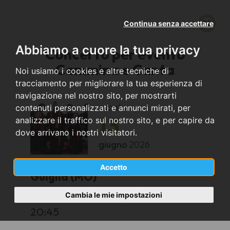
Continua senza accettare
Abbiamo a cuore la tua privacy
Concerto per evento
Cammina e Canta
Noi usiamo i cookies e altre tecniche di
tracciamento per migliorare la tua esperienza di
navigazione nel nostro sito, per mostrarti
sabato
contenuti personalizzati e annunci mirati, per
13
analizzare il traffico sul nostro sito, e per capire da
dove arrivano i nostri visitatori.
giugno
2026
Accetto
Guiglia (MO)
Cambia le mie impostazioni
Castello di Guiglia
20:45