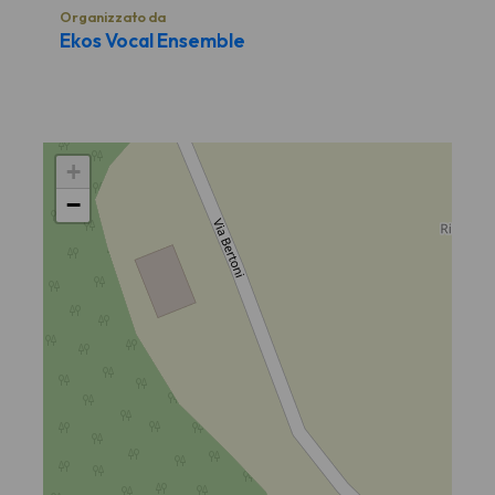
Organizzato da
Ekos Vocal Ensemble
+
−