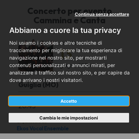
Concerto per evento
Continua senza accettare
Cammina e Canta
Abbiamo a cuore la tua privacy
sabato
Noi usiamo i cookies e altre tecniche di
13
tracciamento per migliorare la tua esperienza di
navigazione nel nostro sito, per mostrarti
giugno
2026
contenuti personalizzati e annunci mirati, per
analizzare il traffico sul nostro sito, e per capire da
dove arrivano i nostri visitatori.
Guiglia (MO)
Castello di Guiglia
Accetto
20:45
Cambia le mie impostazioni
Organizzato da
Ekos Vocal Ensemble