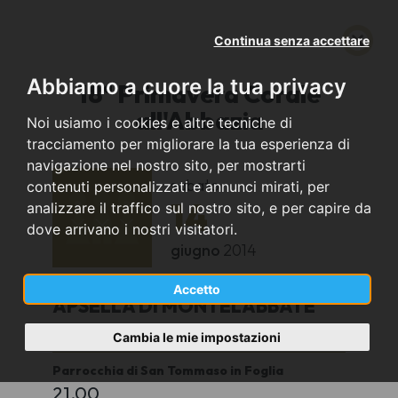
Continua senza accettare
Abbiamo a cuore la tua privacy
18ª Primavera Corale
all'Abbazia
Noi usiamo i cookies e altre tecniche di
tracciamento per migliorare la tua esperienza di
navigazione nel nostro sito, per mostrarti
sabato
contenuti personalizzati e annunci mirati, per
14
analizzare il traffico sul nostro sito, e per capire da
dove arrivano i nostri visitatori.
giugno
2014
Accetto
APSELLA DI MONTELABBATE
(PU)
Cambia le mie impostazioni
Parrocchia di San Tommaso in Foglia
21,00