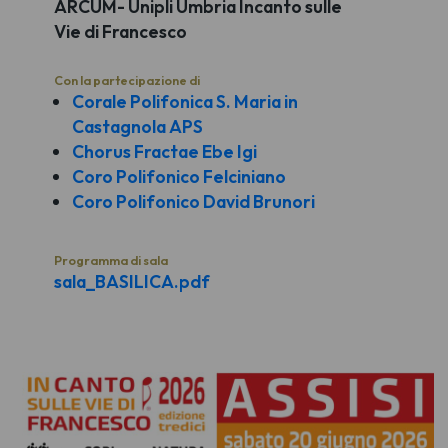
ARCUM- Unipli Umbria Incanto sulle
Vie di Francesco
Con la partecipazione di
Corale Polifonica S. Maria in
Castagnola APS
Chorus Fractae Ebe Igi
Coro Polifonico Felciniano
Coro Polifonico David Brunori
Programma di sala
sala_BASILICA.pdf