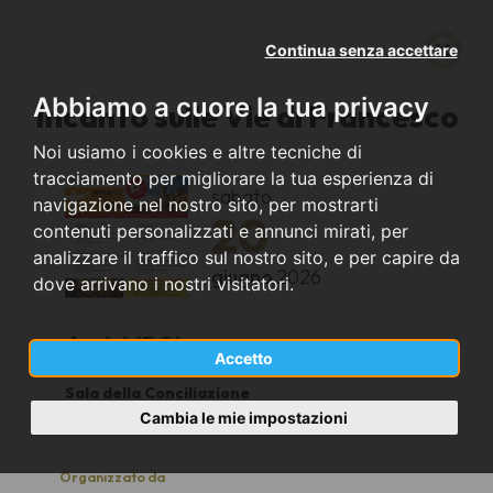
Continua senza accettare
Abbiamo a cuore la tua privacy
Incanto sulle Vie di Francesco
Noi usiamo i cookies e altre tecniche di
tracciamento per migliorare la tua esperienza di
sabato
navigazione nel nostro sito, per mostrarti
20
contenuti personalizzati e annunci mirati, per
analizzare il traffico sul nostro sito, e per capire da
giugno
2026
dove arrivano i nostri visitatori.
Assisi (PG)
Accetto
Sala della Conciliazione
15:30
Cambia le mie impostazioni
Organizzato da