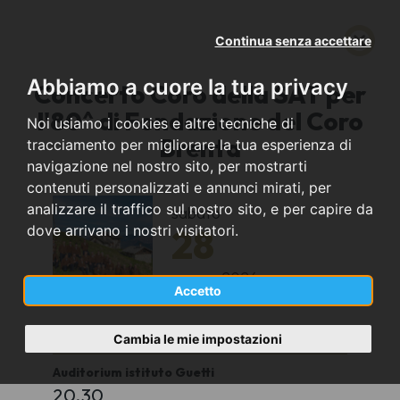
Continua senza accettare
Abbiamo a cuore la tua privacy
Concerto Coro della SAT per
l'80^ di Fondazione del Coro
Noi usiamo i cookies e altre tecniche di
Brenta
tracciamento per migliorare la tua esperienza di
navigazione nel nostro sito, per mostrarti
contenuti personalizzati e annunci mirati, per
analizzare il traffico sul nostro sito, e per capire da
sabato
28
dove arrivano i nostri visitatori.
marzo
2026
Accetto
Tione di Trento (TN)
Cambia le mie impostazioni
Auditorium istituto Guetti
20.30