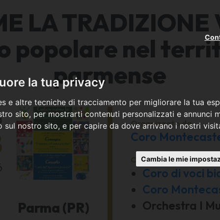
E LA TRADIZIONE Va
Cont
o popolare nel terri
parmense
ore la tua privacy
s e altre tecniche di tracciamento per migliorare la tua esp
tro sito, per mostrarti contenuti personalizzati e annunci mi
a
Organizzato da
co sul nostro sito, e per capire da dove arrivano i nostri visit
8
Coro Montecaste
Con la partecipazione 
Cambia le mie impostaz
6
Coro di voci b
Coro Montecas
Orchestra I Mu
Parma (PR)