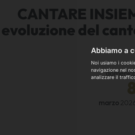
CANTARE INSIEM
evoluzione del cant
Abbiamo a cu
Noi usiamo i cookie
navigazione nel nos
domenic
analizzare il traffi
marzo
202